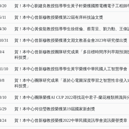
9/20
賀！本中心劉建良教授指導學生黃子軒榮獲國際電機電子工程師學會IEEE 
6/11
賀！本中心曾新穆教授榮獲第22屆有庠科技論文獎
4/30
賀！本中心黃俊龍教授指導學生徐煜倫、蔡育呈、劉力勳、王偉誠、邱品硯同
10/31
賀！本中心曾新穆教授榮獲潘文淵文教基金會2023年研究傑出獎
9/4
賀！本中心曾新穆教授團隊研究成果「多目標時間序列早期預測技
科技獎」
11/10
賀！本中心曾新穆教授指導學生黃宇榮獲中華民國人工智慧學會「
9/8
賀！本中心團隊研究成果「基於心電圖深度學習之智慧性非侵入式
科技獎」
8/10
賀！本中心團隊榮獲AI CUP 2022尋找花中君子-蘭花種類辨識與
6/29
賀！本中心何信瑩教授榮獲第19屆國家新創獎
4/24
賀！本中心曾新穆教授榮獲2022中華民國資訊學會資訊榮譽獎章