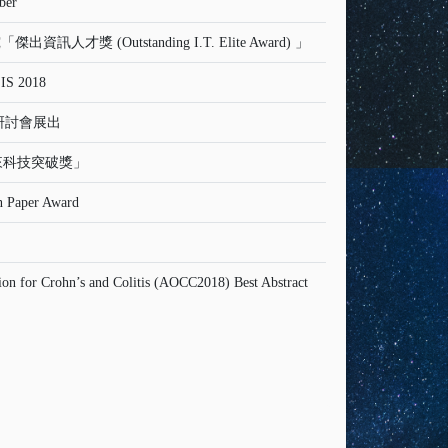
ber
Outstanding I.T. Elite Award) 」
S 2018
科技研討會展出
「未來科技突破獎」
aper Award
or Crohn’s and Colitis (AOCC2018) Best Abstract